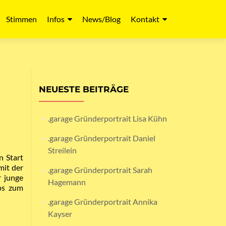
Stimmen
Infos
News/Blog
Kontakt
NEUESTE BEITRÄGE
.garage Gründerportrait Lisa Kühn
.garage Gründerportrait Daniel
Streilein
n Start
mit der
.garage Gründerportrait Sarah
r junge
Hagemann
ps zum
.garage Gründerportrait Annika
Kayser