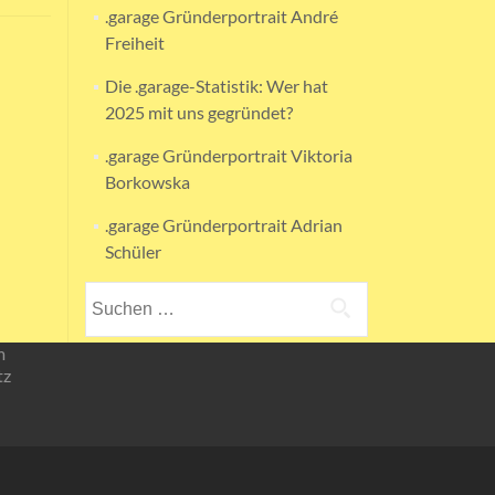
.garage Gründerportrait André
Freiheit
Die .garage-Statistik: Wer hat
2025 mit uns gegründet?
.garage Gründerportrait Viktoria
Borkowska
.garage Gründerportrait Adrian
Schüler
Suchen
nach:
m
tz