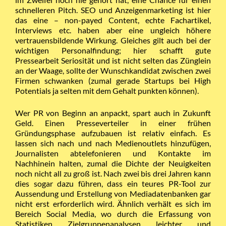
schnelleren Pitch. SEO und Anzeigenmarketing ist hier
das eine – non-payed Content, echte Fachartikel,
Interviews etc. haben aber eine ungleich höhere
vertrauensbildende Wirkung. Gleiches gilt auch bei der
wichtigen Personalfindung; hier schafft gute
Pressearbeit Seriosität und ist nicht selten das Zünglein
an der Waage, sollte der Wunschkandidat zwischen zwei
Firmen schwanken (zumal gerade Startups bei High
Potentials ja selten mit dem Gehalt punkten können).
Wer PR von Beginn an anpackt, spart auch in Zukunft
Geld. Einen Presseverteiler in einer frühen
Gründungsphase aufzubauen ist relativ einfach. Es
lassen sich nach und nach Medienoutlets hinzufügen,
Journalisten abtelefonieren und Kontakte im
Nachhinein halten, zumal die Dichte der Neuigkeiten
noch nicht all zu groß ist. Nach zwei bis drei Jahren kann
dies sogar dazu führen, dass ein teures PR-Tool zur
Aussendung und Erstellung von Mediadatenbanken gar
nicht erst erforderlich wird. Ähnlich verhält es sich im
Bereich Social Media, wo durch die Erfassung von
Statistiken Zielgruppenanalysen leichter und