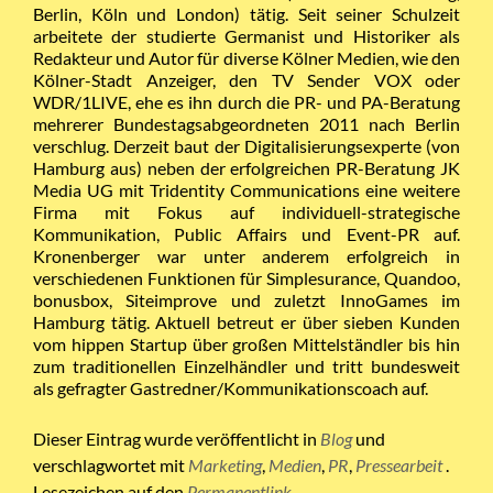
Berlin, Köln und London) tätig. Seit seiner Schulzeit
arbeitete der studierte Germanist und Historiker als
Redakteur und Autor für diverse Kölner Medien, wie den
Kölner-Stadt Anzeiger, den TV Sender VOX oder
WDR/1LIVE, ehe es ihn durch die PR- und PA-Beratung
mehrerer Bundestagsabgeordneten 2011 nach Berlin
verschlug. Derzeit baut der Digitalisierungsexperte (von
Hamburg aus) neben der erfolgreichen PR-Beratung JK
Media UG mit Tridentity Communications eine weitere
Firma mit Fokus auf individuell-strategische
Kommunikation, Public Affairs und Event-PR auf.
Kronenberger war unter anderem erfolgreich in
verschiedenen Funktionen für Simplesurance, Quandoo,
bonusbox, Siteimprove und zuletzt InnoGames im
Hamburg tätig. Aktuell betreut er über sieben Kunden
vom hippen Startup über großen Mittelständler bis hin
zum traditionellen Einzelhändler und tritt bundesweit
als gefragter Gastredner/Kommunikationscoach auf.
Dieser Eintrag wurde veröffentlicht in
Blog
und
verschlagwortet mit
Marketing
,
Medien
,
PR
,
Pressearbeit
.
Lesezeichen auf den
Permanentlink
.